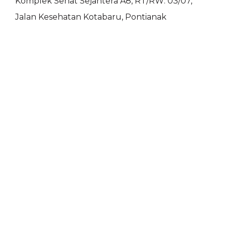
Komplek Sehat Sejahtera A8, RT/RW: 03/07,
Jalan Kesehatan Kotabaru, Pontianak