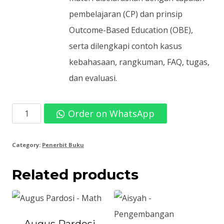
pembelajaran (CP) dan prinsip
Outcome-Based Education (OBE),
serta dilengkapi contoh kasus
kebahasaan, rangkuman, FAQ, tugas,
dan evaluasi.
Dedi
Order on WhatsApp
Irwan-
Statistik
Category:
Penerbit Buku
Penelitian
Related products
Dalam
Bidang
Kebahasaan
quantity