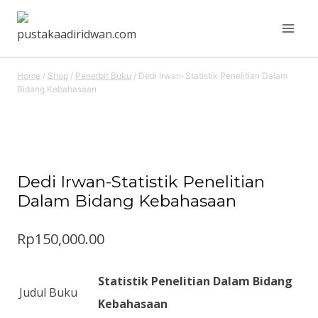
Skip
to
content
Home
/
Shop
/
Penerbit Buku
/
Dedi Irwan-Statistik Penelitian Dalam
Bidang Kebahasaan
Dedi Irwan-Statistik Penelitian
Dalam Bidang Kebahasaan
Rp
150,000.00
Statistik Penelitian Dalam Bidang
Judul Buku
Kebahasaan