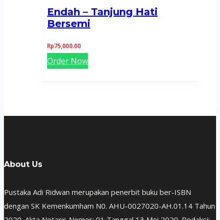
Endah – Tanjung Hati
Bersemi
Rp
75,000.00
Order Now
About Us
Pustaka Adi Ridwan merupakan penerbit buku ber-ISBN
dengan SK Kemenkumham N0. AHU-0027020-AH.01.14 Tahun
2020. Akta Notaris Nomor: 01 Tanggal 13 Mei 2020. Redaksi: