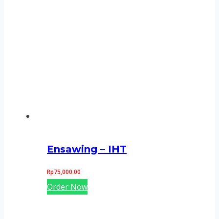
Ensawing – IHT
Rp
75,000.00
Order Now