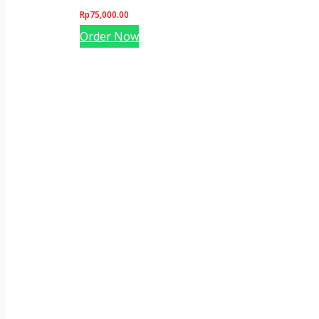
Rp
75,000.00
Order Now