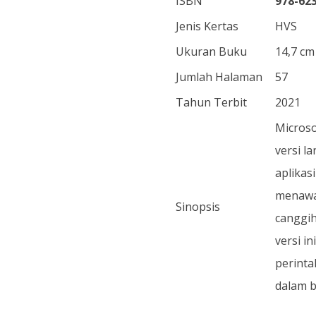
ISBN
978-623
Jenis Kertas
HVS
Ukuran Buku
14,7 cm
Jumlah Halaman
57
Tahun Terbit
2021
Microso
versi l
aplikas
menawar
Sinopsis
canggih
versi i
perinta
dalam b