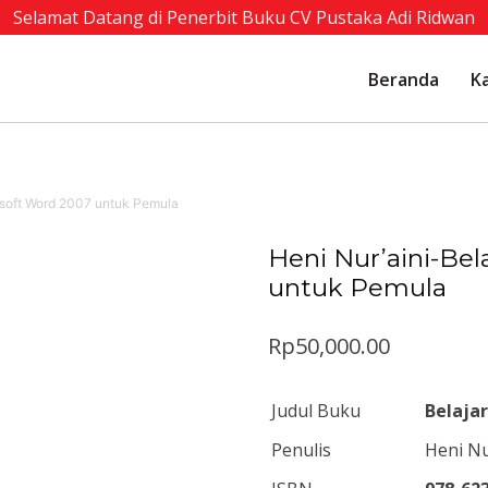
Selamat Datang di Penerbit Buku CV Pustaka Adi Ridwan
Beranda
K
rosoft Word 2007 untuk Pemula
Heni Nur’aini-Bel
untuk Pemula
Rp
50,000.00
Judul Buku
Belaja
Penulis
Heni Nu