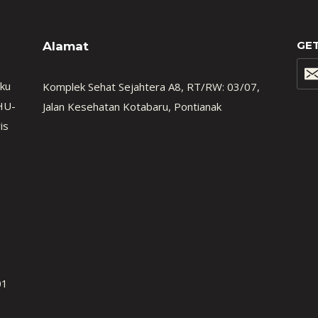
GET
Alamat
uku
Komplek Sehat Sejahtera A8, RT/RW: 03/07,
HU-
Jalan Kesehatan Kotabaru, Pontianak
is
01