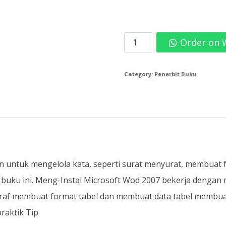
Heni
Order on
Nur'aini-
Belajar
Category:
Penerbit Buku
Microsoft
Word
2007
untuk
Pemula
an untuk mengelola kata, seperti surat menyurat, membuat
quantity
 buku ini. Meng-Instal Microsoft Wod 2007 bekerja denga
raf membuat format tabel dan membuat data tabel membu
raktik Tip