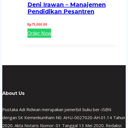
Deni Irawan – Manajemen
Pendidikan Pesantren
Rp
75,000.00
Order Now
About Us
Pustaka Adi Ridwan merupakan penerbit buku ber-ISBN
dengan SK Kemenkumham N0. AHU-0027020-AH.01.14 Tahun
2020. Akta Notaris Nomor: 01 Tanggal 13 Mei 2020. Redaksi: