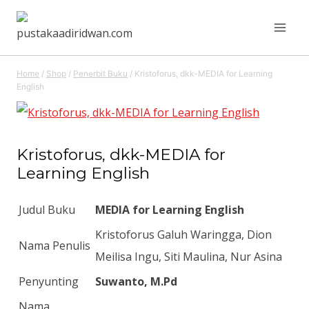
Skip
to
content
Home
/
Shop
/
Penerbit Buku
/
Kristoforus, dkk-MEDIA for Learning
English
Kristoforus, dkk-MEDIA for
Learning English
Judul Buku
MEDIA for Learning English
Kristoforus Galuh Waringga, Dion
Nama Penulis
Meilisa Ingu, Siti Maulina, Nur Asina
Penyunting
S
uwanto, M.Pd
Nama