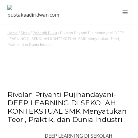
Skip
to
content
Home
/
Shop
/
Penerbit Buku
/
Rivolan Priyanti Pujihandayani-DEEP
LEARNING DI SEKOLAH KONTEKSTUAL SMK Menyatukan Teori,
Praktik, dan Dunia Industri
Rivolan Priyanti Pujihandayani-
DEEP LEARNING DI SEKOLAH
KONTEKSTUAL SMK Menyatukan
Teori, Praktik, dan Dunia Industri
DEEP LEARNING DI SEKOLAH