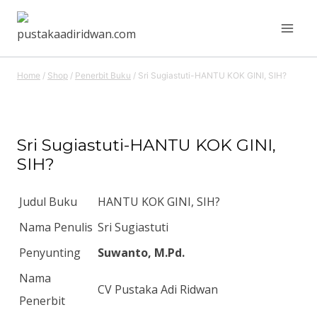
Skip
to
content
Home
/
Shop
/
Penerbit Buku
/
Sri Sugiastuti-HANTU KOK GINI, SIH?
Sri Sugiastuti-HANTU KOK GINI,
SIH?
Judul Buku
HANTU KOK GINI, SIH?
Nama Penulis
Sri Sugiastuti
Penyunting
Suwanto, M.Pd.
Nama
CV Pustaka Adi Ridwan
Penerbit