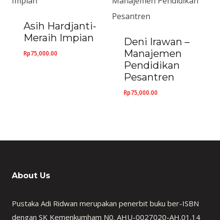
Asih Hardjanti-
Meraih Impian
Deni Irawan –
Manajemen
Rp
75,000.00
Pendidikan
Pesantren
Rp
75,000.00
About Us
Pustaka Adi Ridwan merupakan penerbit buku ber-ISBN
dengan SK Kemenkumham N0. AHU-0027020-AH.01.14