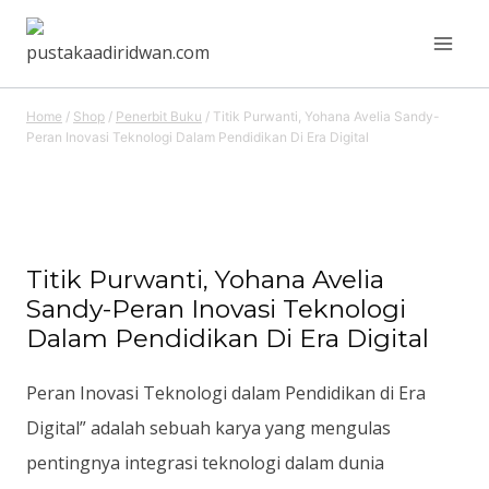
Skip
to
content
Home
/
Shop
/
Penerbit Buku
/
Titik Purwanti, Yohana Avelia Sandy-
Peran Inovasi Teknologi Dalam Pendidikan Di Era Digital
Titik Purwanti, Yohana Avelia
Sandy-Peran Inovasi Teknologi
Dalam Pendidikan Di Era Digital
Peran Inovasi Teknologi dalam Pendidikan di Era
Digital” adalah sebuah karya yang mengulas
pentingnya integrasi teknologi dalam dunia