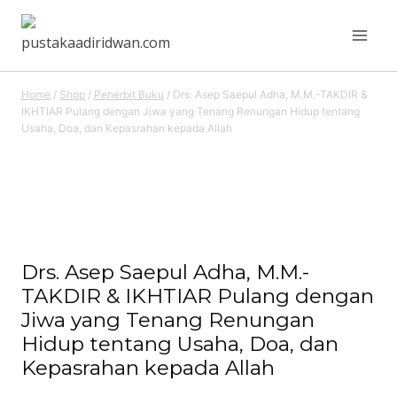
Skip
to
content
Home
/
Shop
/
Penerbit Buku
/
Drs. Asep Saepul Adha, M.M.-TAKDIR &
IKHTIAR Pulang dengan Jiwa yang Tenang Renungan Hidup tentang
Usaha, Doa, dan Kepasrahan kepada Allah
Drs. Asep Saepul Adha, M.M.-
TAKDIR & IKHTIAR Pulang dengan
Jiwa yang Tenang Renungan
Hidup tentang Usaha, Doa, dan
Kepasrahan kepada Allah