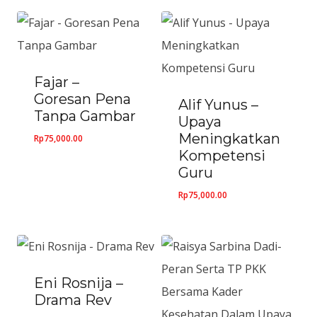
TAKDIR
&
IKHTIAR
Pulang
Fajar –
Goresan Pena
dengan
Alif Yunus –
Tanpa Gambar
Upaya
Jiwa
Meningkatkan
Rp
75,000.00
yang
Kompetensi
Tenang
Guru
Renungan
Rp
75,000.00
Hidup
tentang
Usaha,
Eni Rosnija –
Doa,
Drama Rev
dan