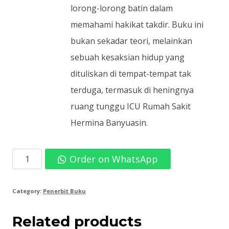
lorong-lorong batin dalam
memahami hakikat takdir. Buku ini
bukan sekadar teori, melainkan
sebuah kesaksian hidup yang
dituliskan di tempat-tempat tak
terduga, termasuk di heningnya
ruang tunggu ICU Rumah Sakit
Hermina Banyuasin.
Drs.
Order on WhatsApp
Asep
Saepul
Category:
Penerbit Buku
Adha,
Related products
M.M.-