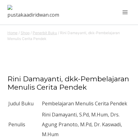
Skip
to
content
Home
/
Shop
/
Penerbit Buku
/
Rini Damayanti, dkk-Pembelajaran
Menulis Cerita Pendek
Rini Damayanti, dkk-Pembelajaran
Menulis Cerita Pendek
Judul Buku
Pembelajaran Menulis Cerita Pendek
Rini Damayanti, S.Pd, M.Hum, Drs.
Penulis
Agung Pranoto, M.Pd, Dr. Kaswadi,
M.Hum