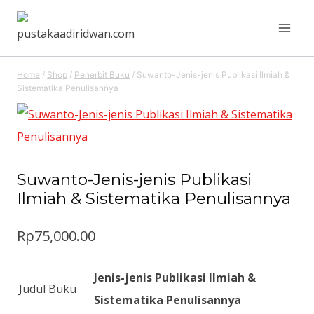
Skip
to
content
Home
/
Shop
/
Penerbit Buku
/
Suwanto-Jenis-jenis Publikasi Ilmiah &
Sistematika Penulisannya
Suwanto-Jenis-jenis Publikasi
Ilmiah & Sistematika Penulisannya
Rp
75,000.00
Jenis-jenis Publikasi Ilmiah &
Judul Buku
Sistematika Penulisannya