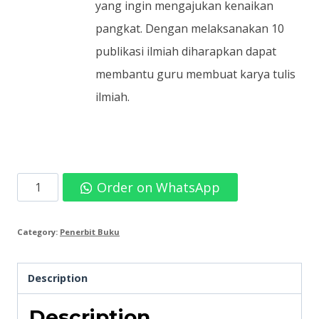
yang ingin mengajukan kenaikan
pangkat. Dengan melaksanakan 10
publikasi ilmiah diharapkan dapat
membantu guru membuat karya tulis
ilmiah.
Suwanto-
Order on WhatsApp
Jenis-
jenis
Category:
Penerbit Buku
Publikasi
Ilmiah
Description
&
Description